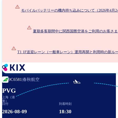
メ
イ
モバイルバッテリーの機内持ち込みについて（2026年4月2
ン
コ
ン
夏期多客期間中に関西国際空港をご利用のお客さま
テ
ン
ツ
に
T1 1F送迎レーン（一般車レーン）運用再開と利用時の新ル
移
動
春秋航空
9C6581
|

PVG
上海（浦
東）
日付
到着時刻
2026-08-09
18:30