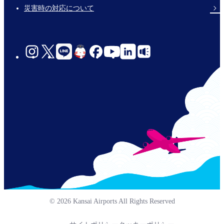
災害時の対応について
social-
links-
jp-
© 2026 Kansai Airports All Rights Reserved