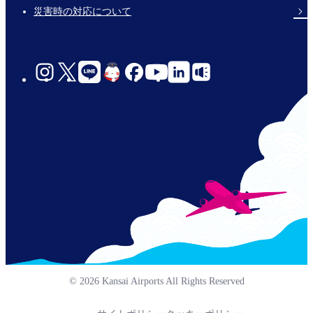
災害時の対応について
social-
links-
jp-
© 2026 Kansai Airports All Rights Reserved