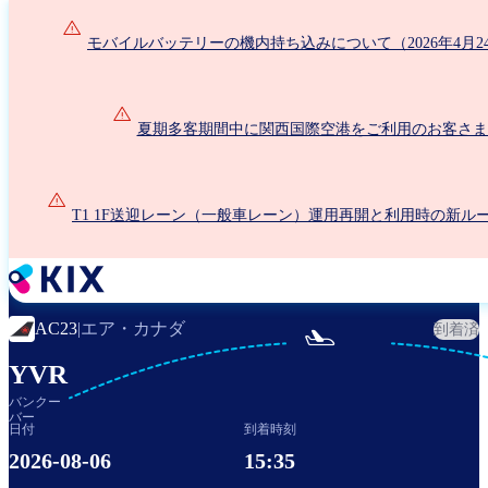
メ
イ
モバイルバッテリーの機内持ち込みについて（2026年4月2
ン
コ
ン
夏期多客期間中に関西国際空港をご利用のお客さま
テ
ン
ツ
に
T1 1F送迎レーン（一般車レーン）運用再開と利用時の新ル
移
動
エア・カナダ
AC23
|
到着済

YVR
バンクー
バー
日付
到着時刻
2026-08-06
15:35