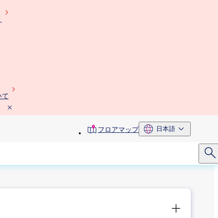
）
いて
toolbar
日本語
フロアマップ
menu