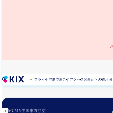
メ
イ
ン
コ
ン
テ
ン
ツ
に
移
動
フライト
空港で過ごす
アクセス
関西からの旅
お困
中国東方航空
MU515
|