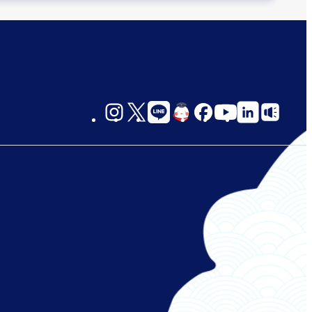
social-
links-
jp-