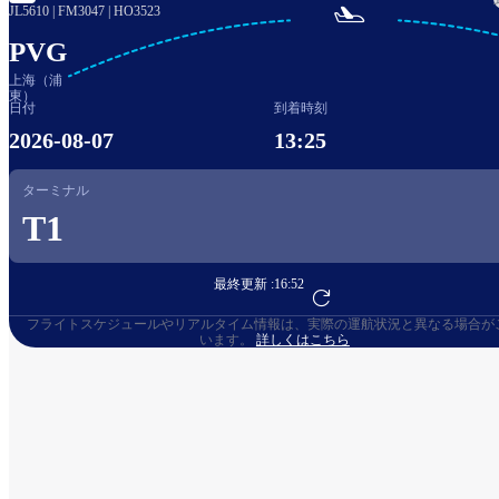

JL5610
|
FM3047
|
HO3523
PVG
上海（浦
東）
日付
到着時刻
2026-08-07
13:25
ターミナル
T1
最終更新 :
16:52
フライト予約へ
フライトスケジュールやリアルタイム情報は、実際の運航状況と異なる場合が
います。
詳しくはこちら