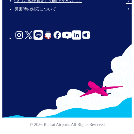
CS（お客様満足）の向上をめざして
災害時の対応について
social-
links-
jp-
© 2026 Kansai Airports All Rights Reserved