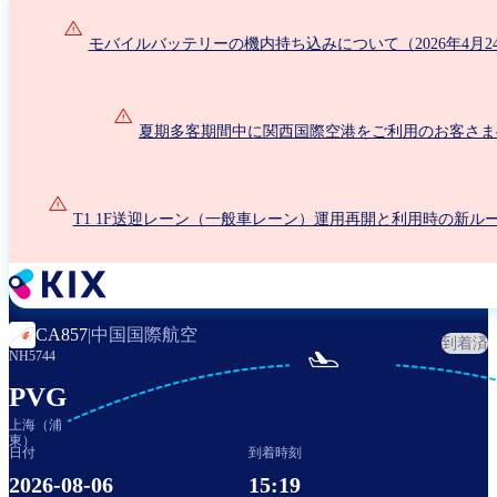
メ
イ
モバイルバッテリーの機内持ち込みについて（2026年4月2
ン
コ
ン
夏期多客期間中に関西国際空港をご利用のお客さま
テ
ン
ツ
に
T1 1F送迎レーン（一般車レーン）運用再開と利用時の新ル
移
動
中国国際航空
CA857
|
到着済

NH5744
PVG
上海（浦
東）
日付
到着時刻
2026-08-06
15:19