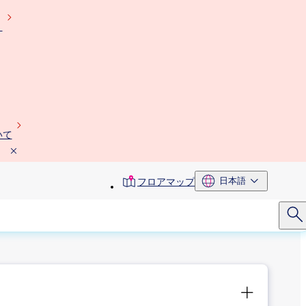
）
いて
toolbar
日本語
フロアマップ
menu