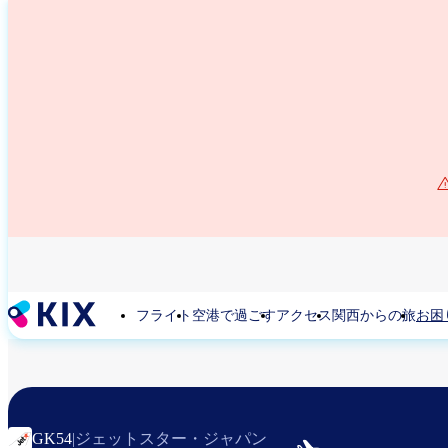
メ
イ
ン
コ
ン
テ
ン
ツ
に
移
動
フライト
空港で過ごす
アクセス
関西からの旅
お困
ジェットスター・ジャパン
GK54
|