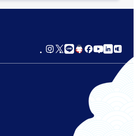
social-
links-
jp-