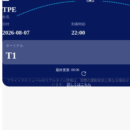

TPE
台北
日付
到着時刻
2026-08-07
22:00
ターミナル
T1
最終更新 :
06:06
フライト予約へ
フライトスケジュールやリアルタイム情報は、実際の運航状況と異なる場合が
います。
詳しくはこちら