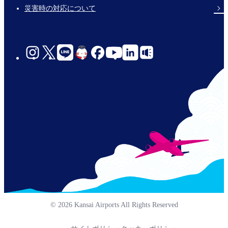
災害時の対応について
social-
links-
jp-
© 2026 Kansai Airports All Rights Reserved