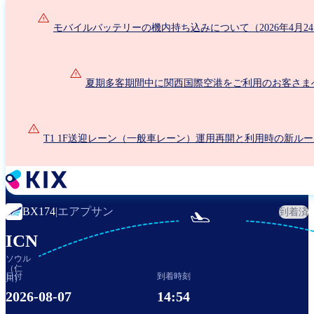
メ
イ
モバイルバッテリーの機内持ち込みについて（2026年4月2
ン
コ
ン
夏期多客期間中に関西国際空港をご利用のお客さま
テ
ン
ツ
に
T1 1F送迎レーン（一般車レーン）運用再開と利用時の新ル
移
動
エアプサン
BX174
|
到着済

ICN
ソウル
（仁
日付
到着時刻
川）
2026-08-07
14:54