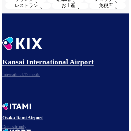
レストラン
お土産
免税店
Kansai International Airport
International/Domestic
Osaka Itami Airport
Domestic only