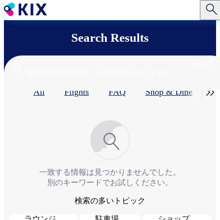
Skip
to
main
content
Search Results
Search
Primary

All
Flights
FAQ
Shop & Dine​
Se
tabs
一致する情報は見つかりませんでした。
別のキーワードでお試しください。
検索の多いトピック
ラウンジ
駐車場
ショップ