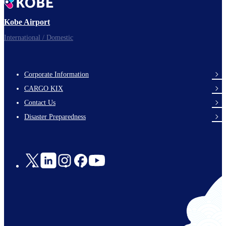
Kobe Airport
International / Domestic
Corporate Information
footer-
CARGO KIX
links-
Contact Us
en-
Disaster Preparedness
Social
Links