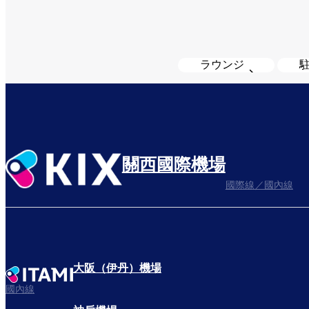
ラウンジ
關西國際機場
國際線／國內線
大阪（伊丹）機場
國內線