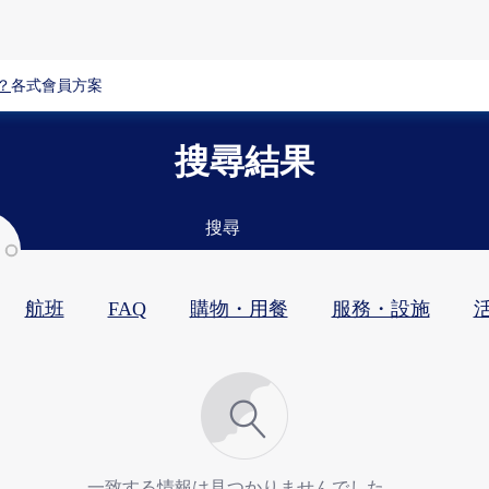
？
各式會員方案
搜尋結果
搜尋
航班
FAQ
購物・用餐​
服務・設施​
活
一致する情報は見つかりませんでした。