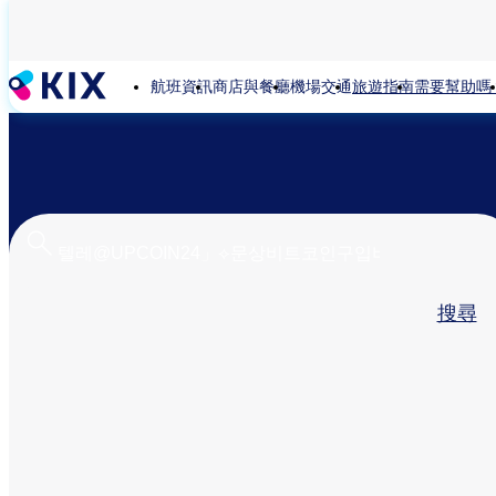
移
至
主
航班資訊
商店與餐廳
機場交通
旅遊指南
需要幫助嗎
內
容
Primary
搜尋
tabs