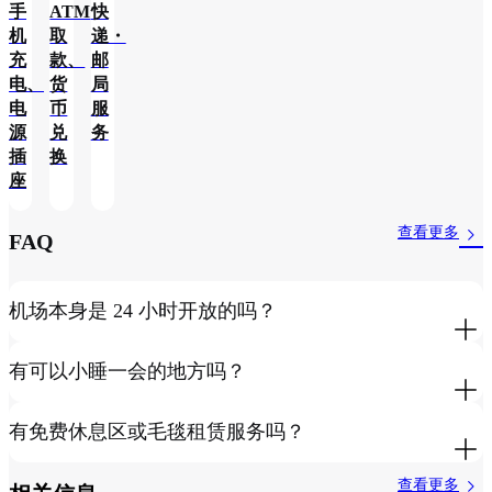
手
ATM
快
机
取
递・
充
款、
邮
电、
货
局
电
币
服
源
兑
务
插
换
座
查看更多
FAQ
机场本身是 24 小时开放的吗？
有可以小睡一会的地方吗？
有免费休息区或毛毯租赁服务吗？
查看更多