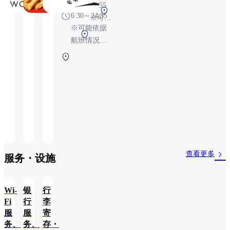
24:55
第1航站
6:30～24:55
※可能
楼 2F 安
※可能依据
依据航
第1
检后
航班情况变
班情况
航站
（国际
更
变更
第1航站楼
楼
线）
2F 安检后
2F
（国际
安检
线）
后
（国
际
线）
查看更多
服务・设施​
Wi-
银
行
Fi
行
李
服
服
寄
务、
务、
存・