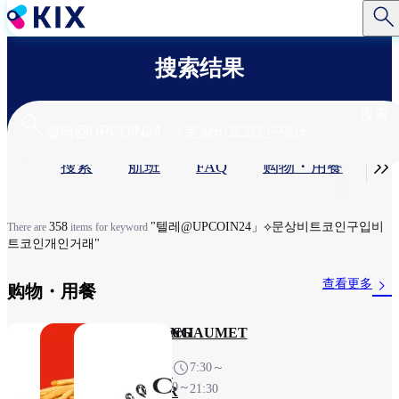
跳
转
到
搜索结果
主
要
内
搜索
容
主

搜索
航班
FAQ
购物・用餐​
服
标
签
358
"텔레@UPCOIN24」⟡문상비트코인구입비
There are
items for keyword
트코인개인거래"
查看更多
购物・用餐​
WOLFGANG
Burger
CHAUMET
PUCK
King
7:30～
KITCHEN
6:30～
21:30
COUNTER