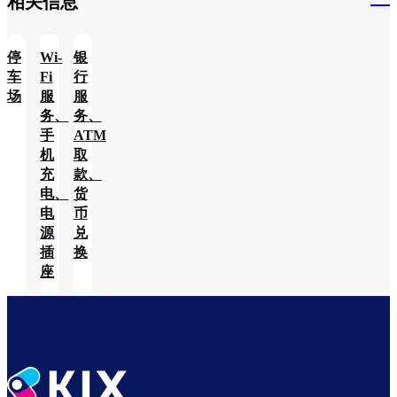
相关信息​
停
Wi-
银
车
Fi
行
场
服
服
务、
务、
手
ATM
机
取
充
款、
电、
货
电
币
源
兑
插
换
座