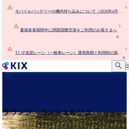
メ
イ
モバイルバッテリーの機内持ち込みについて（2026年4月24
ン
日以降）
コ
ン
夏期多客期間中に関西国際空港をご利用のお客さまへ
テ
ン
ツ
T1 1F送迎レーン（一般車レーン）運用再開と利用時の新ル
に
ールについて
移
動
ラウンジ・コンシェルジュ