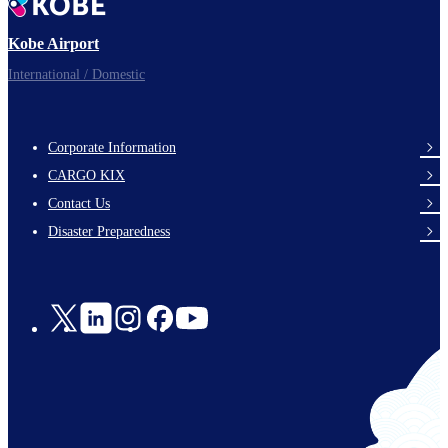
Kobe Airport
International / Domestic
Corporate Information
footer-
CARGO KIX
links-
Contact Us
en-
Disaster Preparedness
Social
Links