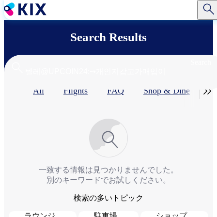
Skip
to
main
content
Search Results
Search
Primary

All
Flights
FAQ
Shop & Dine​
Se
tabs
一致する情報は見つかりませんでした。
別のキーワードでお試しください。
検索の多いトピック
ラウンジ
駐車場
ショップ