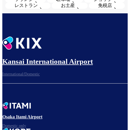
レストラン
お土産
免税店
Kansai International Airport
International/Domestic
Osaka Itami Airport
Domestic only