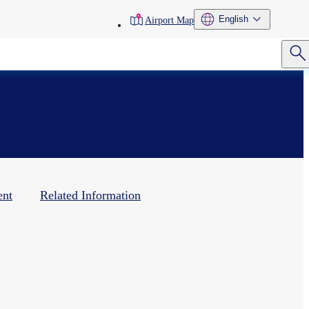
toolbar
English
Airport Map
menu
ent
Related Information