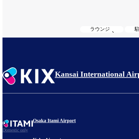
ラウンジ
Kansai International Air
Osaka Itami Airport
Domestic only