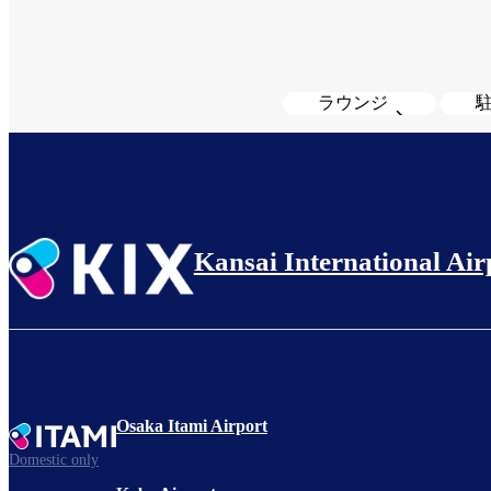
ラウンジ
Kansai International Air
Osaka Itami Airport
Domestic only