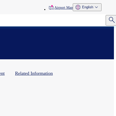
toolbar
English
Airport Map
menu
ent
Related Information