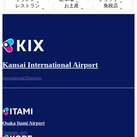
レストラン
お土産
免税店
Kansai International Airport
International/Domestic
Osaka Itami Airport
Domestic only