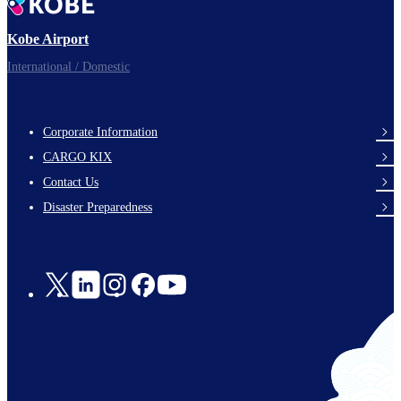
Kobe Airport
International / Domestic
Corporate Information
footer-
CARGO KIX
links-
Contact Us
en-
Disaster Preparedness
Social
Links