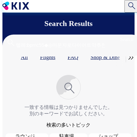
Skip
to
main
content
Search Results
Search
Primary

All
Flights
FAQ
Shop & Dine​
Se
tabs
一致する情報は見つかりませんでした。
別のキーワードでお試しください。
検索の多いトピック
ラウンジ
駐車場
ショップ