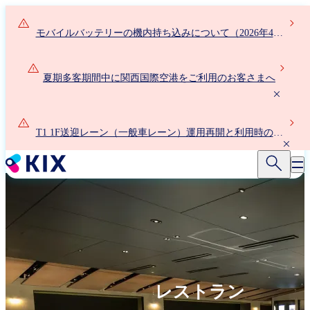
メ
イ
モバイルバッテリーの機内持ち込みについて（2026年4月
ン
24日以降）
コ
ン
夏期多客期間中に関西国際空港をご利用のお客さまへ
テ
ン
ツ
に
T1 1F送迎レーン（一般車レーン）運用再開と利用時の新
移
ルールについて
動
レストラン