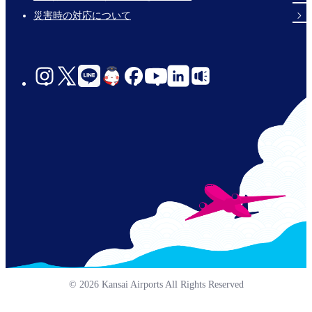
災害時の対応について
social-
links-
jp-
© 2026 Kansai Airports All Rights Reserved