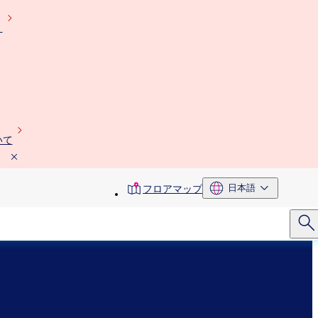
）
いて
toolbar
日本語
フロアマップ
menu