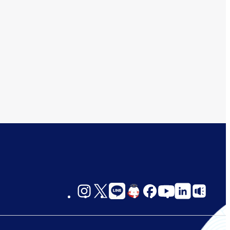
social-
links-
jp-