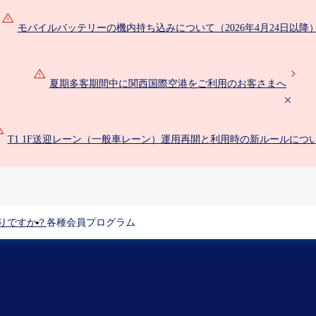
モバイルバッテリーの機内持ち込みについて（2026年4月24日以降
夏期多客期間中に関西国際空港をご利用のお客さまへ
T1 1F送迎レーン（一般車レーン）運用再開と利用時の新ルールにつ
りですか？
各種会員プログラム