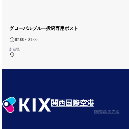
グローバルブルー投函専用ポスト
07:00～21:00
所在地
第1ターミナル 1F 保安検査前
関西国際空港
国際線/国内線