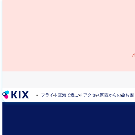
メ
イ
ン
コ
ン
テ
ン
ツ
に
移
動
フライト
空港で過ごす
アクセス
関西からの旅
お困