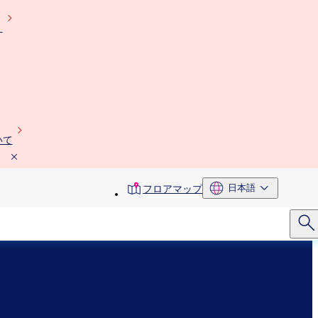
）
いて
toolbar
日本語
フロアマップ
menu