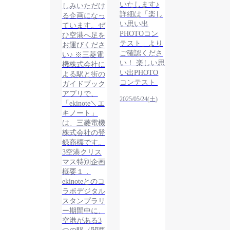
いたします♪
しみいただけ
詳細は「楽し
る企画になっ
い思い出
ています。ぜ
PHOTOコン
ひ空港へ足を
テスト」より
お運びくださ
ご確認くださ
い♪ ※三菱電
い！ 楽しい思
機株式会社に
い出PHOTO
よる駅と街の
コンテスト
ガイドブック
アプリで、
2025/05/24(土)
「ekinote＼エ
キノート」
は、三菱電機
株式会社の登
録商標です。
3空港クリス
マス特別企画
概要１．
ekinoteとのコ
ラボデジタル
スタンプラリ
ー期間中に、
空港がある3