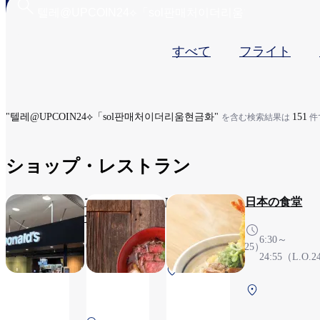
プ
すべて
フライト
ラ
イ
マ
"텔레@UPCOIN24⟡「sol판매처이더리움현금화"
151
を含む検索結果は
件
リ
タ
ショップ・レストラン
ブ
マクド
MENSHO
日本の食堂
ナルド
6:30～
6:30～
24:55（L.O.24:25）
24時
24:55（L.O.2
第1ターミナル
間営
2F 保安検査後
業
第1ターミナ
（国際線）
2F 保安検査