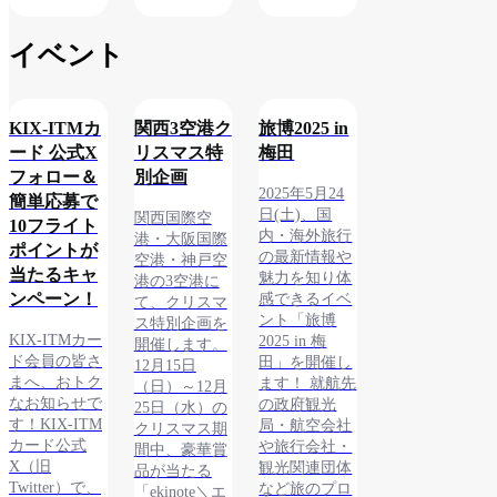
イベント
KIX-ITMカ
関西3空港ク
旅博2025 in
ード 公式X
リスマス特
梅田
フォロー＆
別企画
2025年5月24
簡単応募で
日(土)、国
関西国際空
10フライト
内・海外旅行
港・大阪国際
ポイントが
の最新情報や
空港・神戸空
当たるキャ
魅力を知り体
港の3空港に
ンペーン！
感できるイベ
て、クリスマ
ント「旅博
ス特別企画を
KIX-ITMカー
2025 in 梅
開催します。
ド会員の皆さ
田」を開催し
12月15日
まへ、おトク
ます！ 就航先
（日）～12月
なお知らせで
の政府観光
25日（水）の
す！KIX-ITM
局・航空会社
クリスマス期
カード公式
や旅行会社・
間中、豪華賞
X（旧
観光関連団体
品が当たる
Twitter）で、
など旅のプロ
「ekinote＼エ