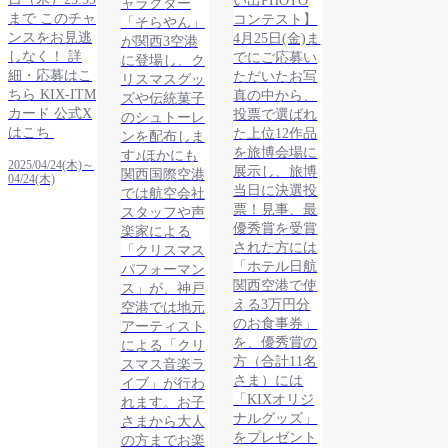
い出PHOTO
ャラクター
まで このチャ
コンテスト】
「そらやん」
ンスをお見逃
4月25日(金)ま
が関西3空港
しなく！ 詳
でにご応募い
に登場し、ク
細・応募はこ
ただいたお写
リスマスグッ
ちら KIX-ITM
真の中から、
ズや伝統菓子
カード 公式X
投票で選ばれ
のシュトーレ
はこち
た上位12作品
ンを配布しま
を旅博会場に
す♪ほかにも
2025/04/24(木)～
展示し、旅博
関西国際空港
04/24(木)
当日に決選投
では航空会社
票！見事、最
スタッフや声
優秀賞を受賞
楽家による
された方には
「クリスマス
「ホテル日航
パフォーマン
関西空港で使
ス」が、神戸
える3万円分
空港では地元
のお食事券」
アーティスト
を、優秀賞の
による「クリ
方（合計11名
スマス音楽ラ
さま）には
イブ」が行わ
「KIXオリジ
れます。お子
ナルグッズ」
さまから大人
をプレゼント
の方までお楽