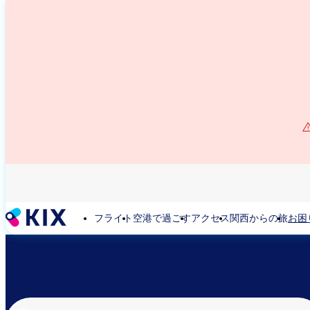
メ
イ
ン
コ
ン
テ
ン
ツ
に
移
動
フライト
空港で過ごす
アクセス
関西からの旅
お困