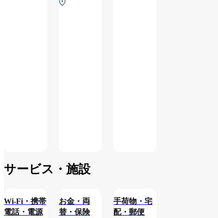
第
（国際線）
1
タ
ー
ミ
ナ
ル
2F
保
安
検
査
前
サービス・施設
Wi-Fi・携帯
お金・両
手荷物・宅
電話・電源
替・保険
配・郵便