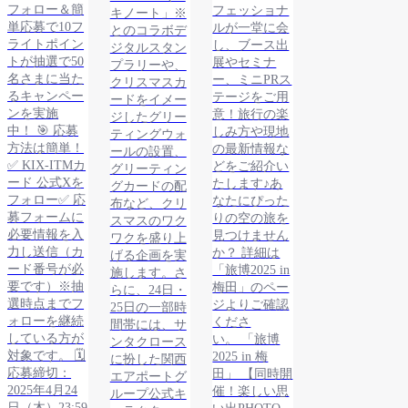
フォロー＆簡
フェッショナ
キノート」※
単応募で10フ
ルが一堂に会
とのコラボデ
ライトポイン
し、ブース出
ジタルスタン
トが抽選で50
展やセミナ
プラリーや、
名さまに当た
ー、ミニPRス
クリスマスカ
るキャンペー
テージをご用
ードをイメー
ンを実施
意！旅行の楽
ジしたグリー
中！ 🎯 応募
しみ方や現地
ティングウォ
方法は簡単！
の最新情報な
ールの設置、
✅ KIX-ITMカ
どをご紹介い
グリーティン
ード 公式Xを
たします♪あ
グカードの配
フォロー✅ 応
なたにぴった
布など、クリ
募フォームに
りの空の旅を
スマスのワク
必要情報を入
見つけません
ワクを盛り上
力し送信（カ
か？ 詳細は
げる企画を実
ード番号が必
「旅博2025 in
施します。さ
要です）※抽
梅田」のペー
らに、24日・
選時点までフ
ジよりご確認
25日の一部時
ォローを継続
くださ
間帯には、サ
している方が
い。 「旅博
ンタクロース
対象です。 🗓
2025 in 梅
に扮した関西
応募締切：
田」 【同時開
エアポートグ
2025年4月24
催！楽しい思
ループ公式キ
日（木）23:59