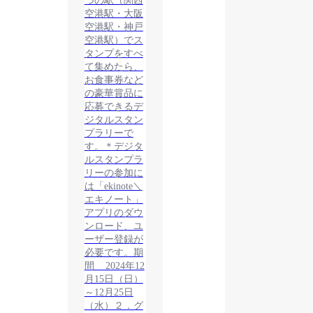
つの駅（関西
空港駅・大阪
空港駅・神戸
空港駅）でス
タンプをすべ
て集めたら、
お食事券など
の豪華賞品に
応募できるデ
ジタルスタン
プラリーで
す。＊デジタ
ルスタンプラ
リーの参加に
は「ekinote＼
エキノート」
アプリのダウ
ンロード、ユ
ーザー登録が
必要です。期
間 2024年12
月15日（日）
～12月25日
（水）２．グ