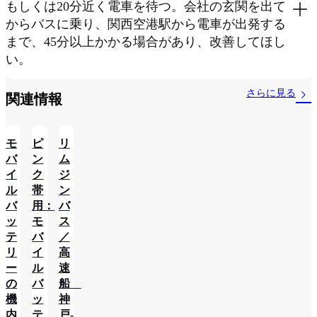
もしくは20分近く電車を待つ。会社の玄関を出て
からバスに乗り、関西空港駅から電車が出発する
まで、45分以上かかる場合があり、改善してほし
い。
さらに見る
関連情報
モ
ピ
リ
バ
ン
ム
イ
ク
ジ
ル
帯
ン
バ
用：
バ
ッ
モ
ス
テ
バ
／
リ
イ
高
ー
ル
速
の
バ
船
機
ッ
神
内
テ
戸-