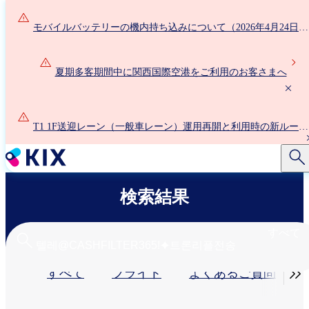
メ
イ
モバイルバッテリーの機内持ち込みについて（2026年4月24日以
ン
降）
コ
ン
夏期多客期間中に関西国際空港をご利用のお客さまへ
テ
ン
ツ
T1 1F送迎レーン（一般車レーン）運用再開と利用時の新ルール
に
について
移
動
検索結果
すべて
プ

すべて
フライト
よくあるご質問
ラ