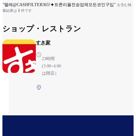
イ
"텔레@CASHFILTER365ǃ⯌트론리플전송업체모든코인구입"
を含む検
1
索結果は
件です
マ
リ
ショップ・レストラン
タ
ブ
すき家
23時間
(3:00~4:00
は閉店）
第1ター
ミナル
2F 保安
検査前