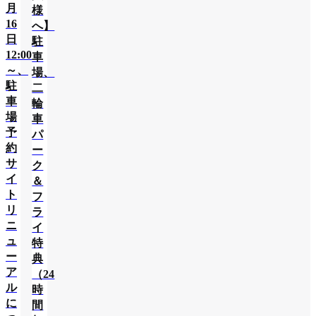
月
様
16
へ】
日
駐
12:00
車
～、
場、
駐
二
車
輪
場
車
予
パ
約
ー
サ
ク
イ
＆
ト
フ
リ
ラ
ニ
イ
ュ
特
ー
典
ア
（24
ル
時
に
間