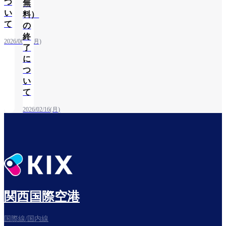
つ
無
い
料）
て
の
終
2026/06/08(月)
了
に
つ
い
て
2026/02/16(月)
関西国際空港
国際線/国内線