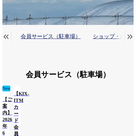


らせ
会員サービス（駐車場）
ショップ・レス
会員サービス（駐車場）
New
【KIX-
【ご
ITM
案
カ
内】
ー
2026
ド
年
会
6
員