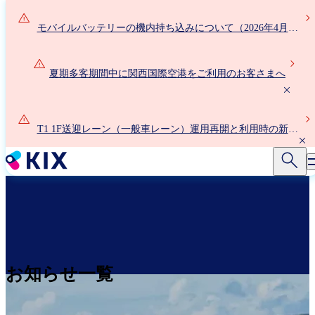
メ
イ
モバイルバッテリーの機内持ち込みについて（2026年4月24
ン
日以降）
コ
ン
夏期多客期間中に関西国際空港をご利用のお客さまへ
テ
ン
ツ
T1 1F送迎レーン（一般車レーン）運用再開と利用時の新ル
に
ールについて
移
動
お知らせ一覧