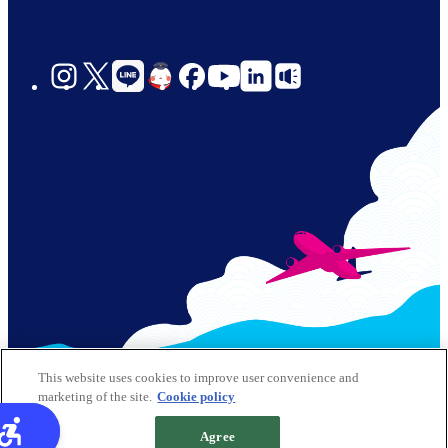
social-
links-
jp-
© 2026 Kansai Airports All Rights Reserved
This website uses cookies to improve user convenience and
marketing of the site.
Cookie policy
サイトポリシー
クッキーポリシー
Footer
Agree
サイトマップ