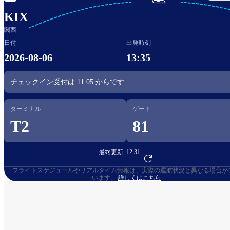

KIX
関西
日付
出発時刻
2026-08-06
13:35
チェックイン受付は
11:05
からです​
ターミナル
ゲート
T2
81
最終更新 :
12:31
フライト予約へ
フライトスケジュールやリアルタイム情報は、実際の運航状況と異なる場合が
います。
詳しくはこちら