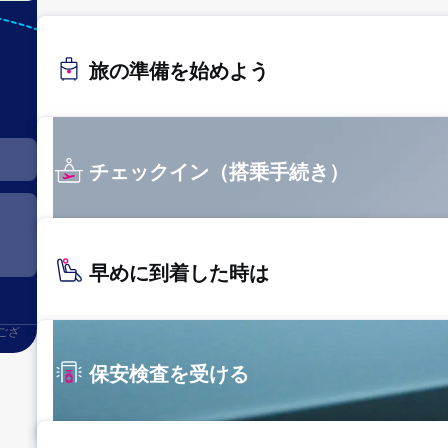
ICN
ソウル
旅の準備を始めよう
（仁
川）
チェックイン（搭乗手続き）
早めに到着した時は
ござ
保安検査を受ける