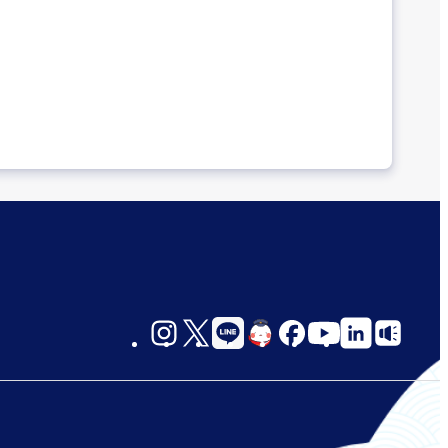
social-
links-
jp-