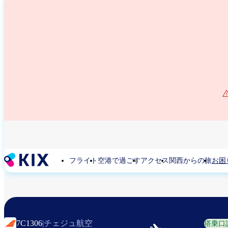
メ
イ
ン
コ
ン
テ
ン
ツ
に
移
動
フライト
空港で過ごす
アクセス
関西からの旅
お困
チェジュ航空
7C1306
|
搭乗口