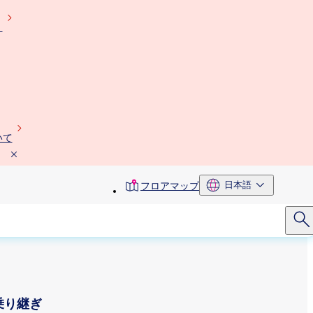
）
いて
toolbar
日本語
フロアマップ
menu
乗り継ぎ