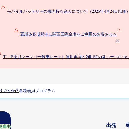
モバイルバッテリーの機内持ち込みについて（2026年4月24日以降
夏期多客期間中に関西国際空港をご利用のお客さまへ
T1 1F送迎レーン（一般車レーン）運用再開と利用時の新ルールにつ
りですか？
各種会員プログラム
出発
誘導中