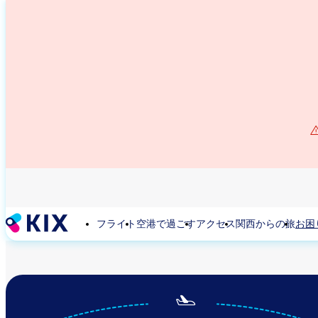
メ
イ
ン
コ
ン
テ
ン
ツ
に
移
動
フライト
空港で過ごす
アクセス
関西からの旅
お困
