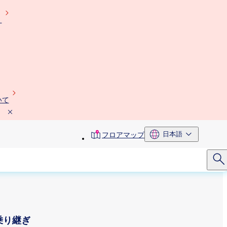
）
いて
toolbar
日本語
フロアマップ
menu
乗り継ぎ