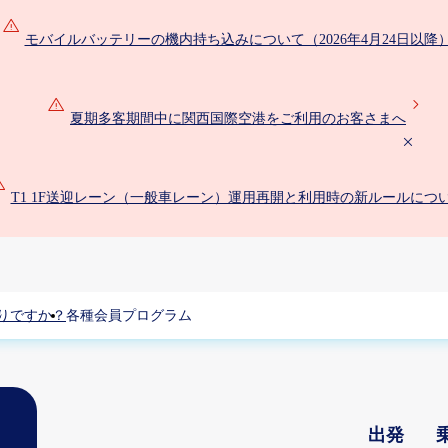
モバイルバッテリーの機内持ち込みについて（2026年4月24日以降
夏期多客期間中に関西国際空港をご利用のお客さまへ
T1 1F送迎レーン（一般車レーン）運用再開と利用時の新ルールにつ
りですか？
各種会員プログラム
出発