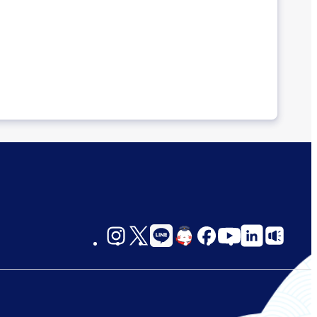
social-
links-
jp-