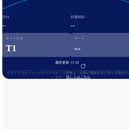
日付
到着時刻
--
--
ターミナル
ゲート
T1
--
最終更新 :
11:16
フライト予約へ
フライトスケジュールやリアルタイム情報は、実際の運航状況と異なる場合が
います。
詳しくはこちら