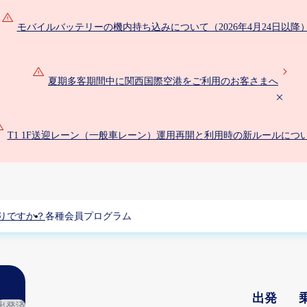
モバイルバッテリーの機内持ち込みについて（2026年4月24日以降
夏期多客期間中に関西国際空港をご利用のお客さまへ
T1 1F送迎レーン（一般車レーン）運用再開と利用時の新ルールにつ
りですか？
各種会員プログラム
出発
出発済