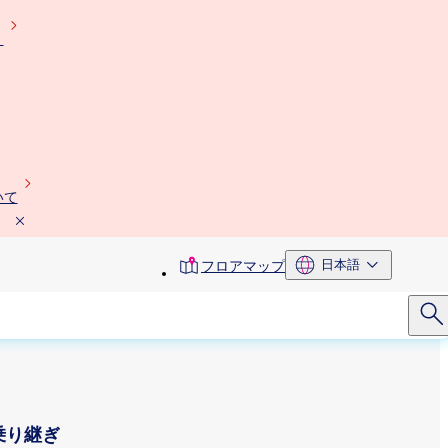
）
いて
toolbar
日本語
フロアマップ
menu
乗り継ぎ