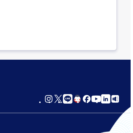
social-
links-
jp-