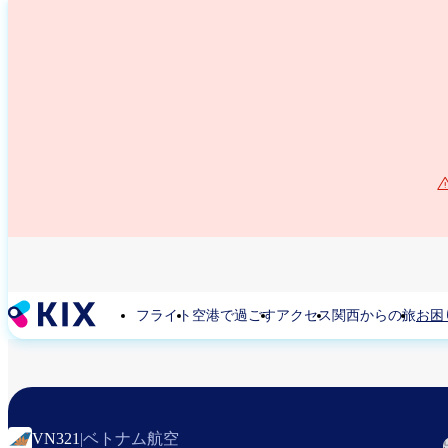
メ
イ
ン
コ
ン
テ
ン
ツ
に
移
動
フライト
空港で過ごす
アクセス
関西からの旅
お困
ベトナム航空
VN321
|