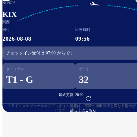

NH9705
KIX
関西
日付
出発時刻
2026-08-08
09:56
チェックイン受付は
07:00
からです​
ターミナル
ゲート
T1 - G
32
最終更新 :
20:02
フライト予約へ
フライトスケジュールやリアルタイム情報は、実際の運航状況と異なる場合が
います。
詳しくはこちら