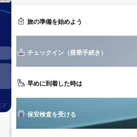
SGN
旅の準備を始めよう
ホーチミ
ン
チェックイン（搭乗手続き）
早めに到着した時は
ござ
保安検査を受ける