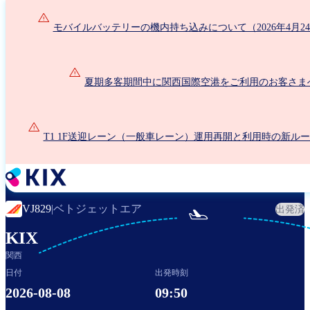
メ
イ
モバイルバッテリーの機内持ち込みについて（2026年4月2
ン
コ
ン
夏期多客期間中に関西国際空港をご利用のお客さま
テ
ン
ツ
に
T1 1F送迎レーン（一般車レーン）運用再開と利用時の新ル
移
動
ベトジェットエア
VJ829
|
出発済

KIX
関西
日付
出発時刻
2026-08-08
09:50