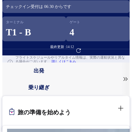
チェックイン受付は
06:30
からです​
ターミナル
ゲート
T1 - B
4
最終更新 :
14:12
フライト予約へ
フライトスケジュールやリアルタイム情報は、実際の運航状況と異な
る場合がございます。
詳しくはこちら
出発

乗り継ぎ
旅の準備を始めよう