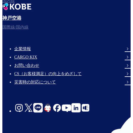
国内線
神戸空港
フライトをお楽しみください。
国際線/国内線
企業情報
Footer
CARGO KIX
Links
お問い合わせ
CS（お客様満足）の向上をめざして
災害時の対応について
social-
links-
jp-