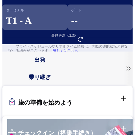
ターミナル
ゲート
T1 - A
--
最終更新 :
02:30
フライト予約へ
フライトスケジュールやリアルタイム情報は、実際の運航状況と異な
る場合がございます。
詳しくはこちら
出発

乗り継ぎ
旅の準備を始めよう
チェックイン（搭乗手続き）