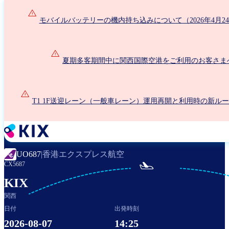
メ
イ
モバイルバッテリーの機内持ち込みについて（2026年4月2
ン
コ
ン
夏期多客期間中に関西国際空港をご利用のお客さま
テ
ン
ツ
に
T1 1F送迎レーン（一般車レーン）運用再開と利用時の新ル
移
動
香港エクスプレス航空
UO687
|

CX5687
KIX
関西
日付
出発時刻
2026-08-07
14:25