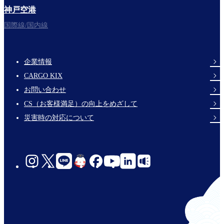
神戸空港
フライトをお楽しみください。
国際線/国内線
企業情報
Footer
CARGO KIX
Links
お問い合わせ
CS（お客様満足）の向上をめざして
災害時の対応について
social-
links-
jp-