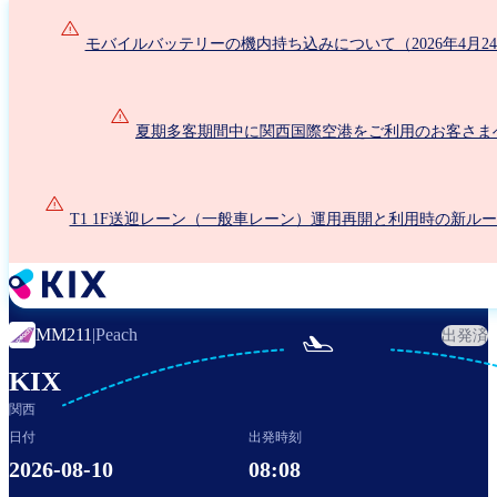
メ
イ
モバイルバッテリーの機内持ち込みについて（2026年4月2
ン
コ
ン
夏期多客期間中に関西国際空港をご利用のお客さま
テ
ン
ツ
に
T1 1F送迎レーン（一般車レーン）運用再開と利用時の新ル
移
動
MM211
|
Peach
出発済

KIX
関西
日付
出発時刻
2026-08-10
08:08