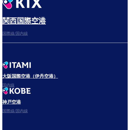
出発までゆっくり過ごす
関西国際空港
国際線/国内線
搭乗ゲートへ
さぁ、出発！
大阪国際空港（伊丹空港）
国内線
神戸空港
フライトをお楽しみください。
国際線/国内線