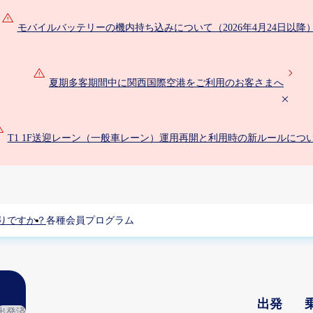
モバイルバッテリーの機内持ち込みについて（2026年4月24日以降
夏期多客期間中に関西国際空港をご利用のお客さまへ
T1 1F送迎レーン（一般車レーン）運用再開と利用時の新ルールにつ
りですか？
各種会員プログラム
出発
出発済