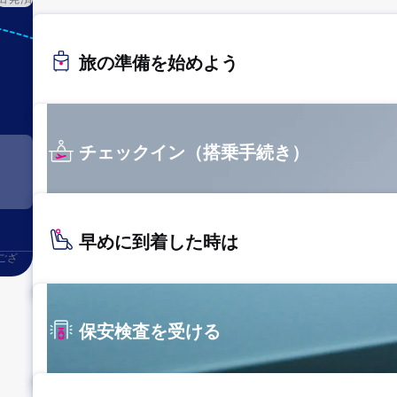
HND
旅の準備を始めよう
東京（羽
田）
チェックイン（搭乗手続き）
早めに到着した時は
ござ
保安検査を受ける