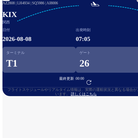

AZ2808
|
LH4934
|
SQ5986
|
AI8006
KIX
関西
日付
出発時刻
2026-08-08
07:05
ターミナル
ゲート
T1
26
最終更新 :
00:00
フライト予約へ
フライトスケジュールやリアルタイム情報は、実際の運航状況と異なる場合が
います。
詳しくはこちら