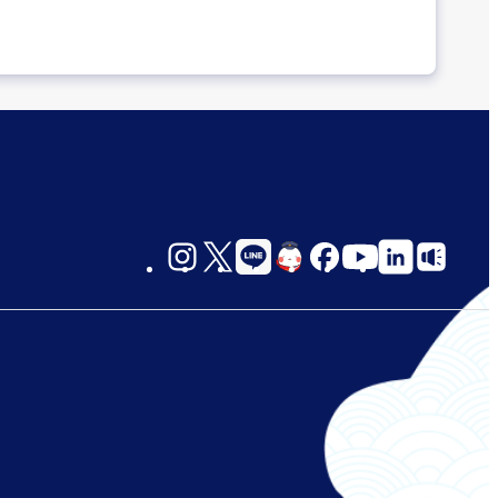
social-
links-
jp-