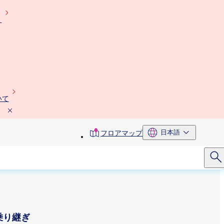
）
いて
toolbar
日本語
フロアマップ
menu
乗り継ぎ