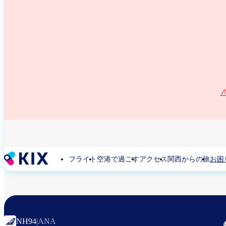
メ
イ
ン
コ
ン
テ
ン
ツ
に
移
動
フライト
空港で過ごす
アクセス
関西からの旅
お困
NH94
|
ANA