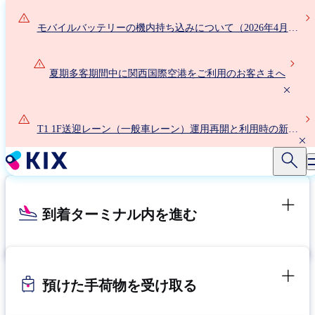
メ
イ
モバイルバッテリーの機内持ち込みについて（2026年4月24
ン
日以降）
コ
ン
夏期多客期間中に関西国際空港をご利用のお客さまへ
テ
ン
ツ
T1 1F送迎レーン（一般車レーン）運用再開と利用時の新ル
に
ールについて
移
動
到着ターミナル内を進む
預けた手荷物を受け取る