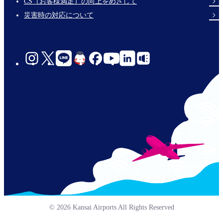
CS（お客様満足）の向上をめざして
災害時の対応について
social-
links-
jp-
© 2026 Kansai Airports All Rights Reserved