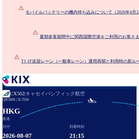
メ
イ
モバイルバッテリーの機内持ち込みについて（2026年4月2
ン
コ
ン
夏期多客期間中に関西国際空港をご利用のお客さ
テ
ン
ツ
に
T1 1F送迎レーン（一般車レーン）運用再開と利用時の新ル
移
動
キャセイパシフィック航空
CX502
|

QR5808
|
JL7056
HKG
香港
日付
到着時刻
2026-08-07
21:15