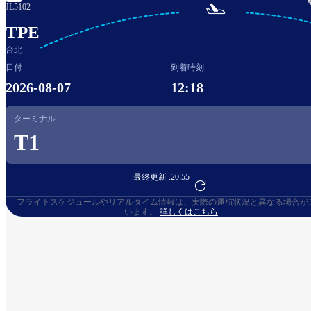

JL5102
TPE
台北
日付
到着時刻
2026-08-07
12:18
ターミナル
T1
最終更新 :
20:55
フライト予約へ
フライトスケジュールやリアルタイム情報は、実際の運航状況と異なる場合が
います。
詳しくはこちら