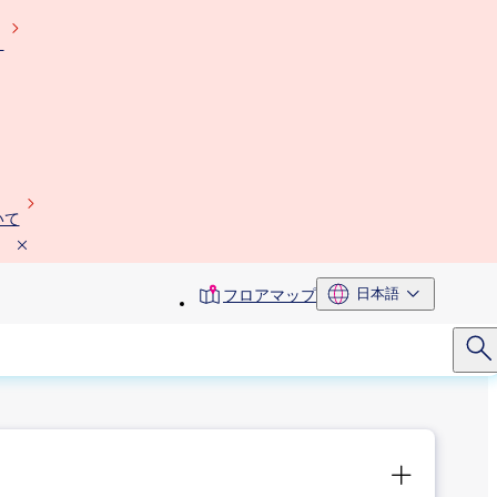
）
いて
toolbar
日本語
フロアマップ
menu