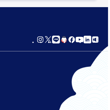
social-
links-
jp-