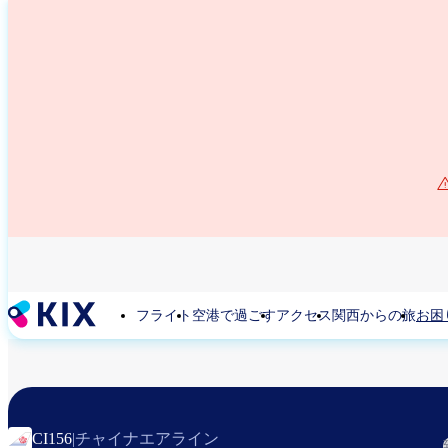
メ
イ
ン
コ
ン
テ
ン
ツ
に
移
動
フライト
空港で過ごす
アクセス
関西からの旅
お困
チャイナエアライン
CI156
|