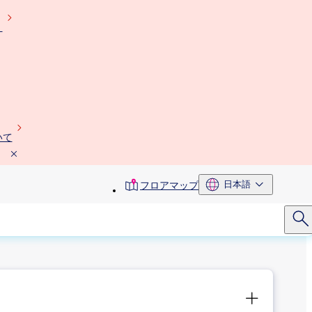
）
いて
toolbar
日本語
フロアマップ
menu