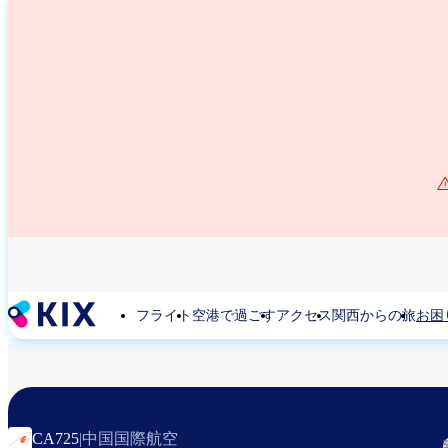
メ
イ
ン
コ
ン
テ
ン
ツ
に
移
動
フライト
空港で過ごす
アクセス
関西からの旅
お困
中国国際航空
CA725
|