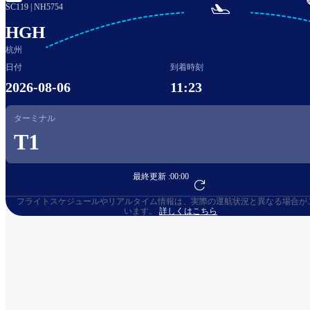

SC119
|
NH5754
HGH
杭州
日付
到着時刻
2026-08-06
11:23
ターミナル
T1
最終更新 :
00:00
フライト予約へ
フライトスケジュールやリアルタイム情報は、実際の運航状況と異なる場合が
います。
詳しくはこちら