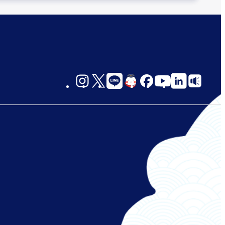
social-
links-
jp-