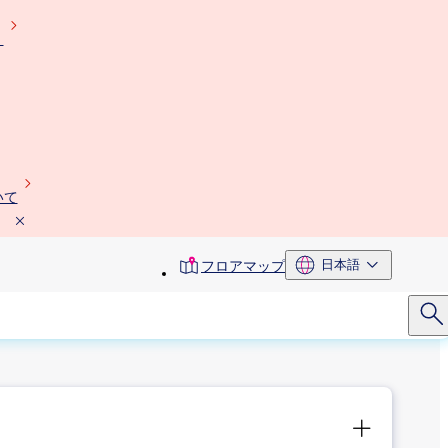
）
いて
toolbar
日本語
フロアマップ
menu