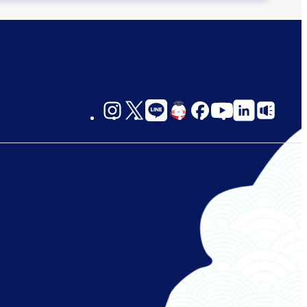
social-
links-
jp-