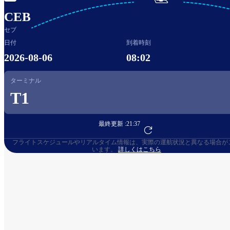

CEB
セブ
日付
到着時刻
2026-08-06
08:02
ターミナル
T1
最終更新 :
21:37
フライト予約へ
フライトスケジュールやリアルタイム情報は、実際の運航状況と異なる場合が
います。
詳しくはこちら