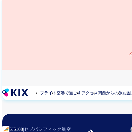
メ
イ
ン
コ
ン
テ
ン
ツ
に
移
動
フライト
空港で過ごす
アクセス
関西からの旅
お困
セブパシフィック航空
5J5108
|