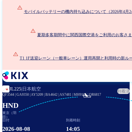
メ
イ
モバイルバッテリーの機内持ち込みについて（2026年4月2
ン
コ
ン
夏期多客期間中に関西国際空港をご利用のお客さま
テ
ン
ツ
に
T1 1F送迎レーン（一般車レーン）運用再開と利用時の新ル
移
動
日本航空
JL225
|
到着済

QF3544
|
GA9350
|
AY5209
|
BA4642
|
AS7481
|
MH9165
|
QR6817
HND
東京（羽
田）
日付
到着時刻
2026-08-08
14:05