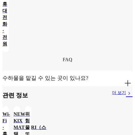
휴
대
전
화
·
전
원
FAQ
수하물을 맡길 수 있는 곳이 있나요?
더 보기
관련 정보​
Wi-
NEW
위
Fi
KIX
험
·
MATSURI（스
물
휴
탬
또