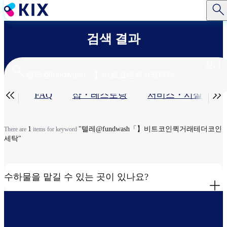
주
요
콘
검색 결과
텐
츠
로
찾기
건
너
기


공편
FAQ
샵・레스토랑​
서비스・시설​
뛰
기
본
탭
1
"텔레@fundwash「】비트코인퀵거래테더코인
There are
items for keyword
세탁"
수하물을 맡길 수 있는 곳이 있나요?