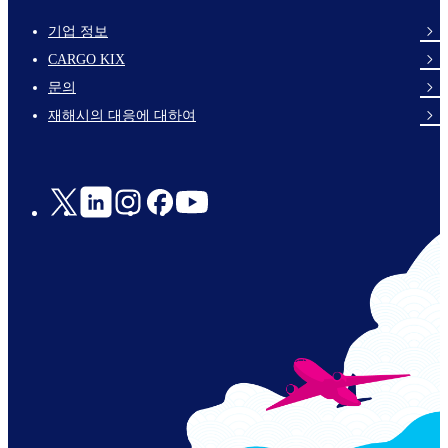
기업 정보
footer-
CARGO KIX
links-
문의
en-
재해시의 대응에 대하여
Social
Links