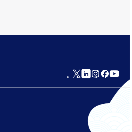
Social
Links