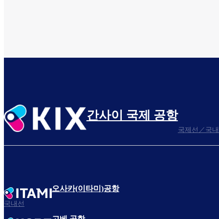
간사이 국제 공항
국제선／국내
오사카(이타미)공항
국내선
고베 공항