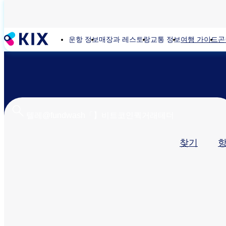
주
요
콘
운항 정보
매장과 레스토랑
교통 정보
여행 가이드
곤
텐
츠
로
건
너
뛰
기
기
찾기
본
탭