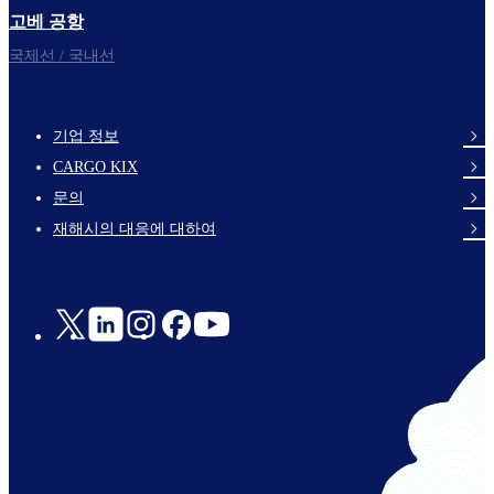
고베 공항
국제선 / 국내선
기업 정보
footer-
CARGO KIX
links-
문의
en-
재해시의 대응에 대하여
Social
Links