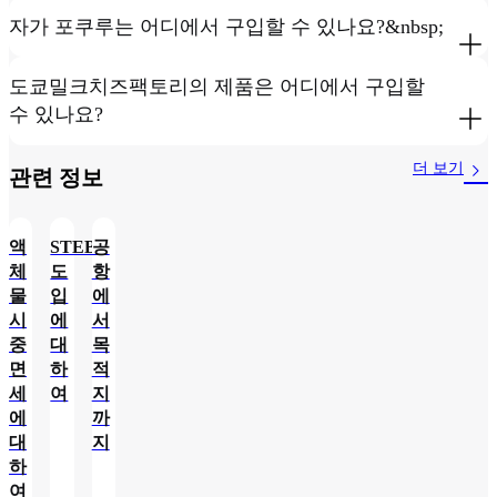
자가 포쿠루는 어디에서 구입할 수 있나요?&nbsp;
도쿄밀크치즈팩토리의 제품은 어디에서 구입할
수 있나요?
더 보기
관련 정보​
액
STEBs
공
체
도
항
물
입
에
시
에
서
중
대
목
면
하
적
세
여
지
에
까
대
지
하
여