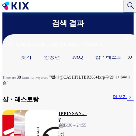
주
요
콘
검색 결과
텐
츠
로
찾기
건
너
기

찾기
항공편
FAQ
샵・레스토랑​
뛰
기
본
탭
38
"텔레@CASHFILTER365♦ǃxrp구입테더손대
There are
items for keyword
손"
더 보기
샵・레스토랑​
스키야
KIX
IPPINSAN。
DUTY
23H（Closed
6:30～24:55
FREE
from 3:00 to
제1터미