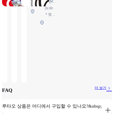
6:00～
4:00）
널 2F 보
26:00
제1터미
안 검색
＊영업
널 2F 보
후 (국제
시간은
제1
안 검색
선)
비행 상
터미
전
황에 따
널
라 변경
2F
가능성
보안
있음
검색
후
(국
제
선)
더 보기
FAQ
루타오 상품은 어디에서 구입할 수 있나요?&nbsp;