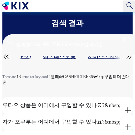
주
요
콘
검색 결과
텐
츠
로
찾기
건
너
기


공편
FAQ
샵・레스토랑​
서비스・시설​
뛰
기
본
탭
13
"텔레@CASHFILTER365♦ǃxrp구입테더손대
There are
items for keyword
손"
루타오 상품은 어디에서 구입할 수 있나요?&nbsp;
자가 포쿠루는 어디에서 구입할 수 있나요?&nbsp;