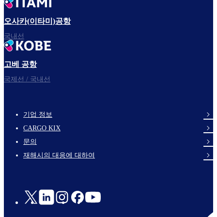
오사카(이타미)공항
국내선
고베 공항
국제선 / 국내선
기업 정보
footer-
CARGO KIX
links-
문의
en-
재해시의 대응에 대하여
Social
Links