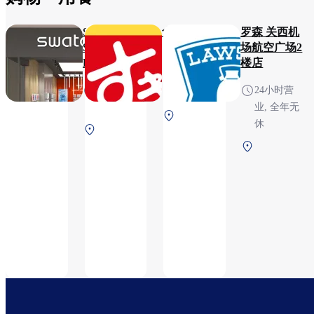
Swatch
食其家
罗森 关西机
Store
场航空广场2
23H（Closed
KIX
楼店
from 3:00 to
7:30～
24小时营
4:00）
21:30
业, 全年无
第1航站
休
第1
楼 2F 安
航站
Aeroplaza
检前
楼
2F 安检
2F
前
安检
后
（国
际
线）