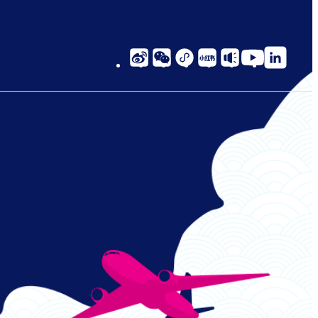
social-
links-
cn-