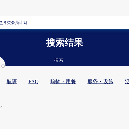
？
各类会员计划
搜索结果
搜索
航班
FAQ
购物・用餐​
服务・设施​
活
"