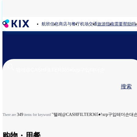
跳
转
到
航班信息
商店与餐厅
机场交通
旅游指南
需要帮助吗
主
要
内
容
主
搜索
标
签
349
"텔레@CASHFILTER365♦ǃxrp구입테더손대손
There are
items for keyword
购物・用餐​