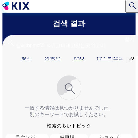
주
요
콘
검색 결과
텐
츠
로
찾기
건
너
기

찾기
항공편
FAQ
샵・레스토랑​
뛰
기
본
탭
一致する情報は見つかりませんでした。
別のキーワードでお試しください。
検索の多いトピック
ラウンジ
駐車場
ショップ