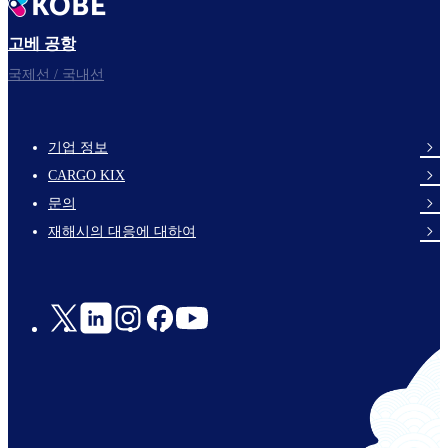
고베 공항
국제선 / 국내선
기업 정보
footer-
CARGO KIX
links-
문의
en-
재해시의 대응에 대하여
Social
Links