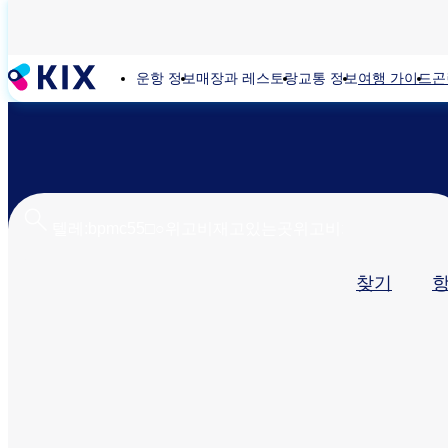
주
요
콘
운항 정보
매장과 레스토랑
교통 정보
여행 가이드
곤
텐
츠
로
건
너
뛰
기
기
찾기
본
탭