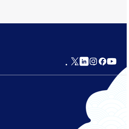
Social
Links