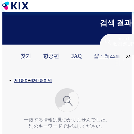
주
요
콘
검색 결과
텐
츠
로
Search
건
너
기

찾기
항공편
FAQ
샵・레스토랑​
뛰
기
본
탭
Location
제1터미널
제2터미널
一致する情報は見つかりませんでした。
別のキーワードでお試しください。