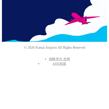
© 2026 Kansai Airports All Rights Reserved
정책
쿠키 정책
Footer
사이트맵
Info
Menu