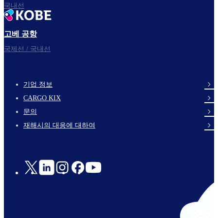
국내선
고베 공항
국제선 / 국내선
기업 정보
footer-
CARGO KIX
links-
문의
en-
재해시의 대응에 대하여
Social
Links