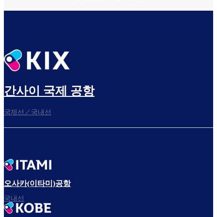
간사이 국제 공항
국제선／국내선
오사카(이타미)공항
국내선