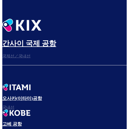
간사이 국제 공항
국제선／국내선
오사카(이타미)공항
국내선
고베 공항