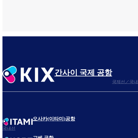
간사이 국제 공항
국제선／국내
오사카(이타미)공항
국내선
고베 공항