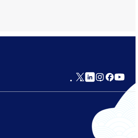
Social
Links