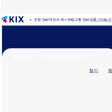
주
요
콘
운항 정보
매장과 레스토랑
교통 정보
여행 가이드
곤
텐
츠
로
건
너
뛰
기
기
찾기
본
탭