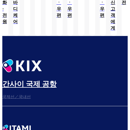
화
바
ㆍ
ㆍ
ㆍ
신
전
·
디
우
우
우
고
전
케
편
편
편
객
원
어
에
게
간사이 국제 공항
국제선／국내선