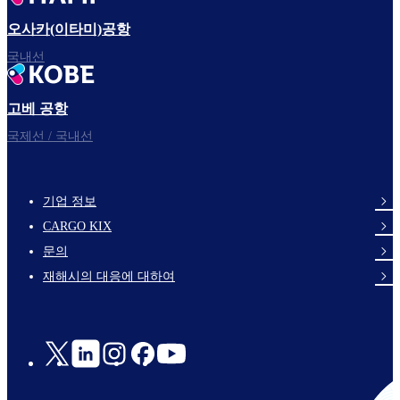
오사카(이타미)공항
국내선
고베 공항
국제선 / 국내선
기업 정보
footer-
CARGO KIX
links-
문의
en-
재해시의 대응에 대하여
Social
Links