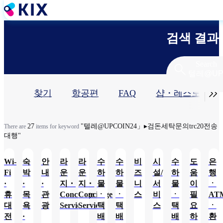
주
요
콘
검색 결과
텐
츠
로
Search
건
너
기

찾기
항공편
FAQ
샵・레스토랑​
뛰
기
본
탭
27
"텔레@UPCOIN24」▸검돈세탁문의trc20전송
There are
items for keyword
대행"
Wi-
숙
안
라
라
수
수
비
시
수
도
은
Fi
박
내
운
운
하
하
즈
설/
하
움
행
·
·
·
지・
지・
물
물
니
서
물
이
ㆍ
휴
목
관
Concierge
Concierge
ㆍ
ㆍ
스
비
ㆍ
필
AT
대
욕
광
Service
Service
택
택
스
택
요
ㆍ
전
·
배
배
배
하
환