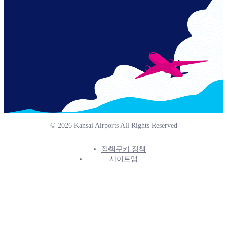
© 2026 Kansai Airports All Rights Reserved
정책
쿠키 정책
Footer
사이트맵
Info
Menu