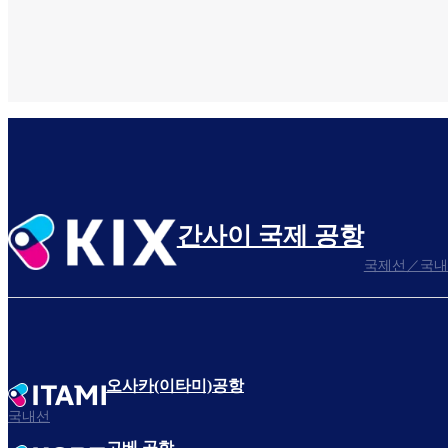
간사이 국제 공항
국제선／국내
오사카(이타미)공항
국내선
고베 공항