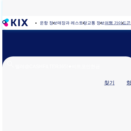
주
요
콘
운항 정보
매장과 레스토랑
교통 정보
여행 가이드
곤
텐
츠
로
건
너
뛰
기
기
찾기
본
탭