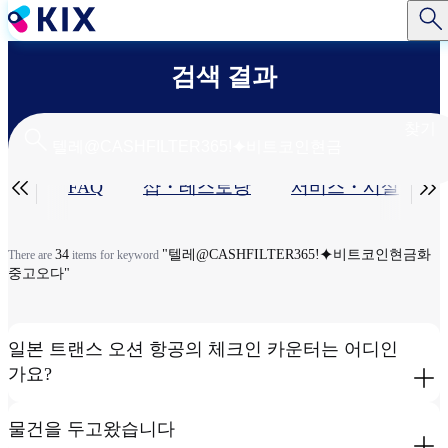
주
요
콘
검색 결과
텐
츠
로
찾기
건
너
기


공편
FAQ
샵・레스토랑​
서비스・시설​
뛰
기
본
탭
34
"텔레@CASHFILTER365ǃ⯌비트코인현금화
There are
items for keyword
중고오다"
일본 트랜스 오션 항공의 체크인 카운터는 어디인
가요?
물건을 두고왔습니다