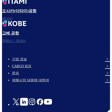
오사카(이타미)공항
국내선
고베 공항
국제선 / 국내선
기업 정보
footer-
CARGO KIX
links-
문의
en-
재해시의 대응에 대하여
Social
Links