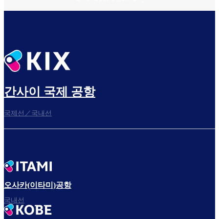
간사이 국제 공항
국제선／국내선
오사카(이타미)공항
국내선