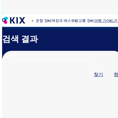
주
요
콘
운항 정보
매장과 레스토랑
교통 정보
여행 가이드
곤
텐
츠
로
검색 결과
건
너
뛰
기
Search
기
찾기
본
탭