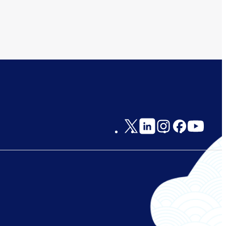
Social
Links