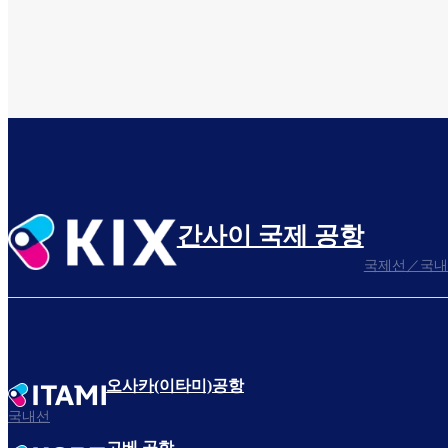
간사이 국제 공항
국제선／국내
오사카(이타미)공항
국내선
고베 공항